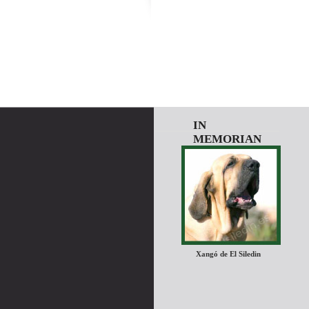
IN
MEMORIAN
Xangó de El Siledin