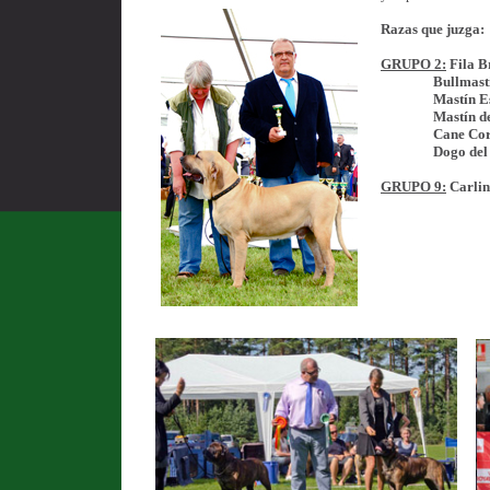
Razas que juzga:
GRUPO 2:
Fila B
Bullmasti
Mastín Esp
Mastín del 
Cane Cor
Dogo del Tíb
GRUPO 9:
Carlin