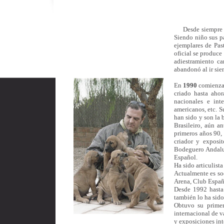
Desde siempre fue
Siendo niño sus pa
ejemplares de Pas
oficial se produce
adiestramiento c
abandonó al ir sie
En
1990
comienza 
criado hasta aho
nacionales e int
americanos, etc. S
han sido y son la 
Brasileiro, aún a
primeros años 90,
criador y exposi
Bodeguero Andaluz,
Español.
Ha sido articulista
Actualmente es so
Arena, Club Españ
Desde 1992 hasta 
también lo ha sido
Obtuvo su primer
internacional de v
y exposiciones int