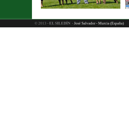
© 2013 -
EL SILEDÍN
-
José Salvador - Murcia (España)
6