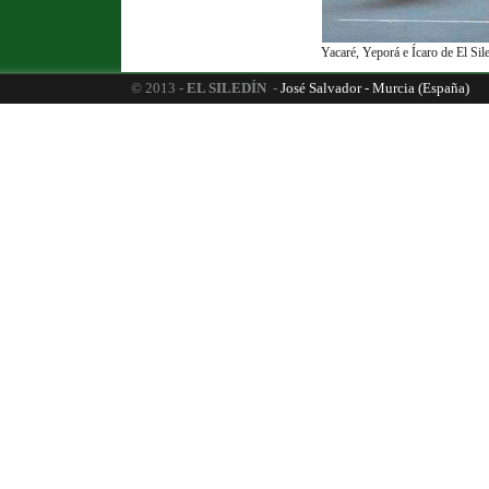
Yacaré, Yeporá e Ícaro de El Sil
© 2013 -
EL SILEDÍN
-
José Salvador - Murcia (España)
6