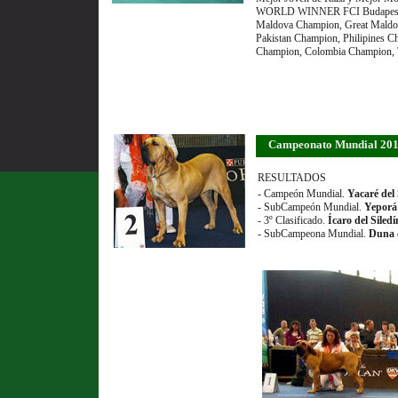
WORLD WINNER FCI Budapest
Maldova Champion, Great Maldov
Pakistan Champion, Philipines C
Champion, Colombia Champion,
Campeonato Mundial 2012
RESULTADOS
- Campeón Mundial.
Yacaré del 
- SubCampeón Mundial.
Yeporá 
- 3º Clasificado.
Ícaro del Siledí
- SubCampeona Mundial.
Duna d