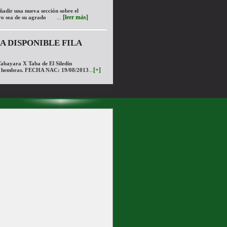
ñadir una nueva sección sobre el
...
[leer más]
ro sea de su agrado
 DISPONIBLE FILA
abayara X Taba de El Siledín
...
[+]
5 hembras. FECHA NAC: 19/08/2013