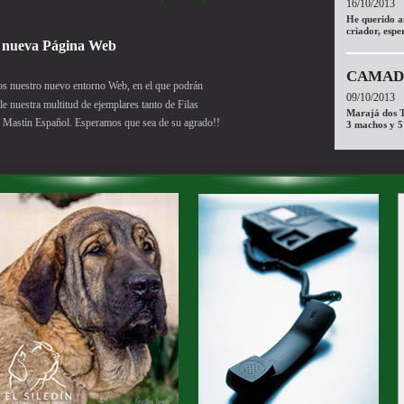
16/10/2013
He querido a
criador, espe
ción nueva Página Web
CAMADA
os nuestro nuevo entorno Web, en el que podrán
09/10/2013
le nuestra multitud de ejemplares tanto de Filas
Marajá dos T
e Mastín Español. Esperamos que sea de su agrado!!
3 machos y 