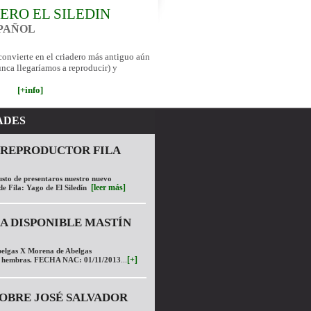
ERO EL SILEDIN
SPAÑOL
 convierte en el criadero más antiguo aún
nca llegaríamos a reproducir) y
[+info]
ADES
 REPRODUCTOR FILA
usto de presentaros nuestro nuevo
[leer más]
de Fila: Yago de El Siledín
 DISPONIBLE MASTÍN
elgas X Morena de Abelgas
...
[+]
2 hembras. FECHA NAC: 01/11/2013
OBRE JOSÉ SALVADOR