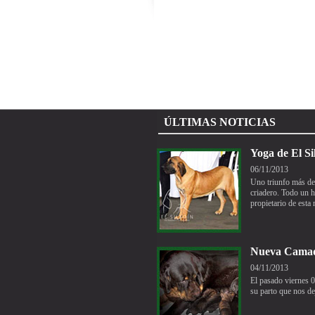
ÚLTIMAS NOTICIAS
Yoga de 
06/11/2013
Uno triunfo más de
criadero. Todo un h
propietario de esta 
Nueva Ca
04/11/2013
El pasado viernes 
su parto que nos d