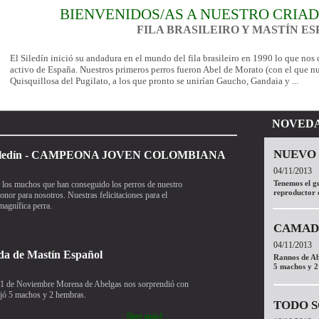
BIENVENIDOS/AS A NUESTRO CRIAD
FILA BRASILEIRO Y MASTÍN E
El Siledín inició su andadura en el mundo del fila brasileiro en 1990 lo que nos
activo de España. Nuestros primeros perros fueron Abel de Morato (con el que nu
Quisquillosa del Pugilato, a los que pronto se unirían Gaucho, Gandaia y ...
NOVED
NUEVO
El Siledín - CAMPEONA JOVEN COLOMBIANA
04/11/2013
Tenemos el g
 los muchos que han conseguido los perros de nuestro
reproductor 
onor para nosotros. Nuestras felicitaciones para el
magnífica perra.
CAMADA
04/11/2013
mada de Mastín Español
Rannos de Ab
5 machos y 
01 de Noviembre Morena de Abelgas nos sorprendió con
ejó 5 machos y 2 hembras.
TODO S
[leer más]